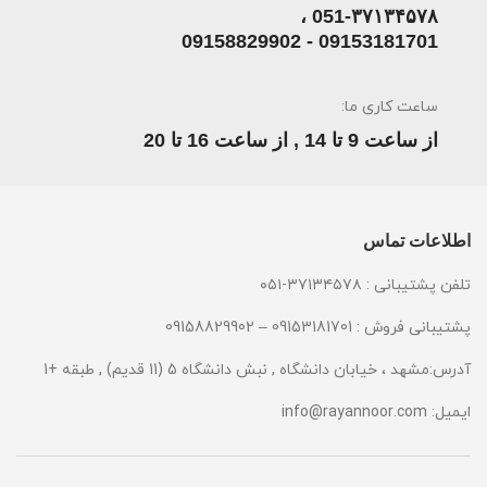
051-۳۷۱۳۴۵۷۸ ،
09153181701 - 09158829902
ساعت کاری ما:
از ساعت 9 تا 14 , از ساعت 16 تا 20
اطلاعات تماس
تلفن پشتیبانی : ۳۷۱۳۴۵۷۸-۰۵۱
پشتیبانی فروش : 09153181701 – 09158829902
آدرس:مشهد ، خیابان دانشگاه , نبش دانشگاه 5 (11 قدیم) , طبقه +1
ایمیل:
info@rayannoor.com