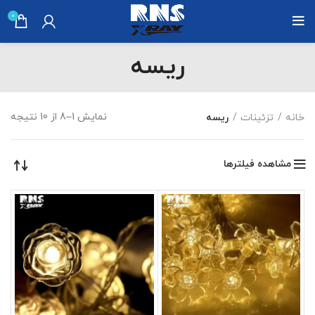
0
ریسه
نمایش 1–8 از 10 نتیجه
خانه
تزئینات
ریسه
مشاهده فیلترها