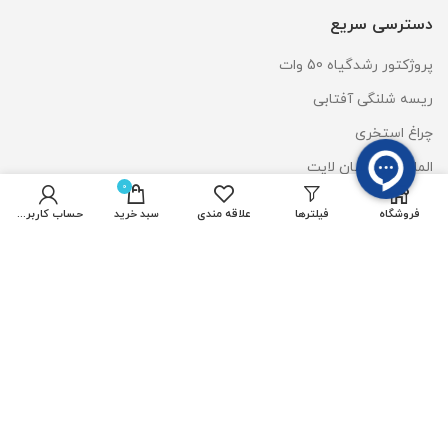
دسترسی سریع
پروژکتور رشدگیاه 50 وات
ریسه شلنگی آفتابی
چراغ استخری
المان نوری سان لایت
0
وال واشر DMX
فروشگاه
فیلترها
علاقه مندی
سبد خرید
حساب کاربری من
قیمت لایت استون
خدمات مشتریان
پیگیری سفارشات
علاقه مندی ها
مقایسه محصولات
حساب کاربری من