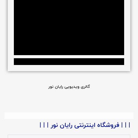
پروژه المان سان لایت (ستاره 32 پر)
برج نوری
گالری ویدیویی رایان نور
| | | فروشگاه اینترنتی رایان نور | | |