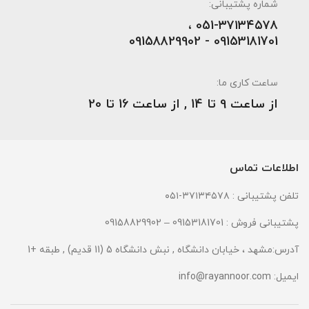
شماره پشتیبانی:
051-۳۷۱۳۴۵۷۸ ،
09153181701 - 09158829902
ساعت کاری ما:
از ساعت 9 تا 14 , از ساعت 16 تا 20
اطلاعات تماس
تلفن پشتیبانی : ۳۷۱۳۴۵۷۸-۰۵۱
پشتیبانی فروش : 09153181701 – 09158829902
آدرس:مشهد ، خیابان دانشگاه , نبش دانشگاه 5 (11 قدیم) , طبقه +1
ایمیل:
info@rayannoor.com