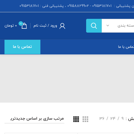
 : 09153181701 - 09158829902 ، پشتیبانی فنی : 09153181701
0
ورود / ثبت نام
0
تومان
سته بندی
تماس با ما
ماس با ما
یش
9
24
36