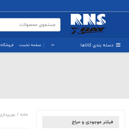
پروژکتور روشنایی خطی
چراغ خطی براکت
چیپ رشد گیاه
ماژول‌های OB
دسته بندی کالاها
صفحه نخست
فروشگاه
خانه
نورپرداز
فیلتر موجودی و حراج