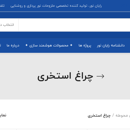
D
رایان نور، تولید کننده تخصصی ملزومات نور پردازی و روشنایی
تلفن پشتیبانی
انتخاب د
دانشنامه رایان نور
پروژه ها
✦ محصولات هوشمند سازی ✦
درباره ما
ت
چراغ استخری
نما
ی محوطه
چراغ استخری