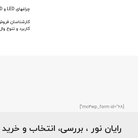
چراغ­های LED و SMD نسبت به هالوژنی ظرافت و ضخامت کمتری دارند که باعث شده است که نصب راحت­تری داشته باشند.
کارشناسان فرو
کاربرد و تنوع وال
[mc4wp_form id="68"]
رایان نور ، بررسی، انتخاب و خرید 