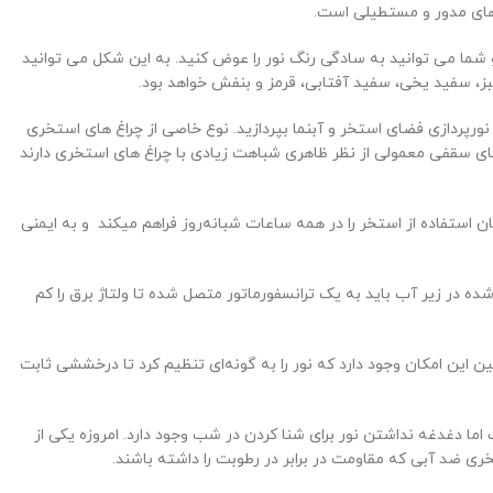
های مدور و مستطیلی است.
. چراغ های RGB قادر به تغییر رنگ هستند و شما می توانید به سادگی رنگ نور را عوض کنید. به این شکل می توانید
رپردازی فضای استخر و آبنما بپردازید. نوع خاصی از چراغ های استخری
های سقفی معمولی از نظر ظاهری شباهت زیادی با چراغ های استخری دارند
ن استفاده از استخر را در همه ساعات شبانه‌روز فراهم می­کند و به ایمنی
ده در زیر آب باید به یک ترانسفورماتور متصل شده تا ولتاژ برق را کم
شد : هالوژنی، LED و SMD می­توان اشاره کرد. همچنین این امکان وجود دارد که نور را به گونه‌ای تنظیم کرد تا درخششی ثابت
ت اما دغدغه نداشتن نور برای شنا کردن در شب وجود دارد. امروزه یکی از
خری ضد آبی که مقاومت در برابر در رطوبت را داشته باشند.