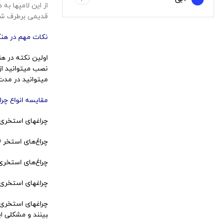
از این لامپ­ها ب
قدیمی برطرف شود.
بنفش
4
نکات مهم در هنگ
پرتقالی
2
فیروزه ای
اولین نکته در 
2
نصب می­توانید از
می­توانید در مدت
مقایسه انواع چرا
چراغ­های استخری SMD و LED در دو نوع تک رنگ و رنگی در بازار موجود 
چراغ‌های استخر LED بسیار روشن‌تر از چراغ‌های هالوژنی هستند که تقریباً دو برابر روشنایی بیشتری ایجاد می­کنند.
چراغ‌های استخری LED طول عمری با حداکثر 50،000 ساعت را د
چراغ­های استخری در نوع LED و SMD عمر بیشتری در مقای
بینند و مشکلی ای