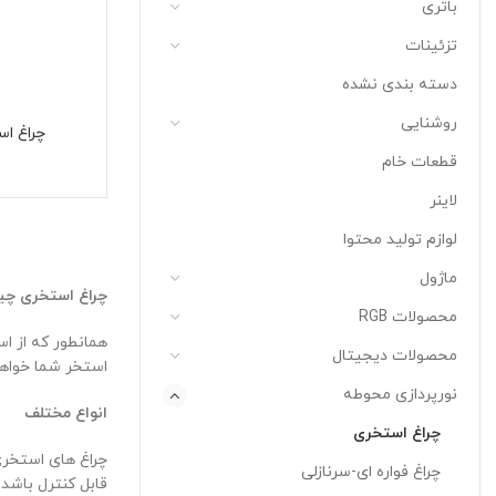
باتری
تزئینات
دسته بندی نشده
روشنایی
چراغ اس
قطعات خام
لاینر
لوازم تولید محتوا
ماژول
چراغ استخری چ
محصولات RGB
همانطور که از ا
محصولات دیجیتال
استخر شما خواهد داشت.
نورپردازی محوطه
انواع مختلف
چراغ استخری
چراغ های استخری 
چراغ فواره ای-سرنازلی
قابل کنترل باشد