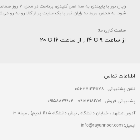
رایان نور با پای
شود. به محض ورود به رایان نور با یک سایت پر از کالا رو به رو می‌ش
ساعت کاری ما:
از ساعت 9 تا 14 , از ساعت 16 تا 20
اطلاعات تماس
تلفن پشتیبانی : ۳۷۱۳۴۵۷۸-۰۵۱
پشتیبانی فروش : 09153181701 – 09158829902
آدرس:مشهد ، خیابان دانشگاه , نبش دانشگاه 5 (11 قدیم) , طبقه +1
ایمیل:
info@rayannoor.com