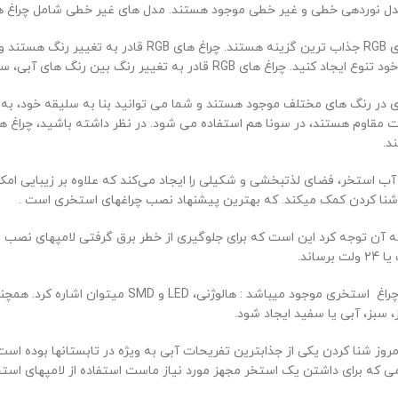
دل نوردهی خطی و غیر خطی موجود هستند. مدل های غیر خطی شامل چراغ 
چراغ های استخری RGB جذاب ترین گزینه هستند
 قادر به تغییر رنگ بین رنگ های آبی، سبز، سفید یخی، سفید آفتابی، قرمز و بنفش خواهد بود.
 در رنگ های مختلف موجود هستند و شما می توانید بنا به سلیقه خود، به نو
رت مقاوم هستند، در سونا هم استفاده می شود. در نظر داشته باشید، چراغ 
د.
آب استخر، فضای لذت­بخشی و شکیلی را ­ایجاد می‌کند که علاوه بر زیبایی امکا
شنا کردن کمک می­کند. که بهترین پیشنهاد نصب چراغ­های استخری است .
به آن توجه کرد این است که برای جلوگیری از خطر برق گرفتی لامپ­های نصب ش
انواع مختلفی از چراغ استخری موجود می­با
، سبز، آبی یا سفید ایجاد شود.
مروز شنا کردن یکی از جذاب­ترین تفریحات آبی به ویژه در تابستان­ها بوده اس
زمی که برای داشتن یک استخر مجهز مورد نیاز ماست استفاده از لامپ­های است