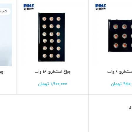
اتما
تخری ۹ وات
چراغ استخری 18 وات
چرا
950,
تومان
1,900,000
تومان
ی