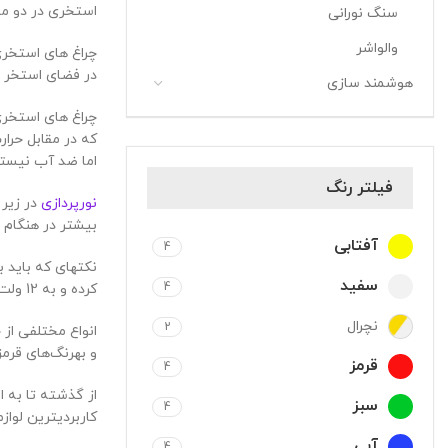
استخری در دو م
سنگ نورانی
والواشر
در فضای استخر خود تنوع ایجاد کنید. چراغ های RGB
هوشمند سازی
چراغ های استخری
که در مقابل حرا
اما ضد آب نیستن
فیلتر رنگ
نورپردازی
در زیر 
بیشتر در هنگام 
آفتابی
4
نکته­ای که باید 
سفید
4
کرده و به 12 ولت یا 24 ولت برساند.
نچرال
2
و بهرنگ‌های قرمز
قرمز
4
از گذشته تا به ا
سبز
4
کاربردی­ترین لوا
آبی
4