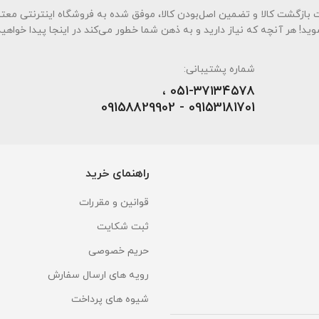
بندی به سه اصل کلیدی، پرداخت در محل، ۷ روز ضمانت بازگشت کالا و تضمین اصل‌بودن کالا، موفق شده به فروشگاه اینترنت
وید! هر آنچه که نیاز دارید و به ذهن شما خطور می‌کند در اینجا پیدا خواهید
شماره پشتیبانی:
051-۳۷۱۳۴۵۷۸ ،
09153181701 - 09158829902
راهنمای خرید
قوانین و مقررات
ثبت شکایت
حریم خصوصی
رویه های ارسال سفارش
شیوه های پرداخت