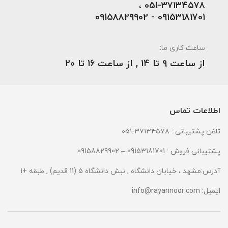
051-۳۷۱۳۴۵۷۸ ،
09153181701 - 09158829902
ساعت کاری ما:
از ساعت 9 تا 14 , از ساعت 16 تا 20
اطلاعات تماس
تلفن پشتیبانی : ۳۷۱۳۴۵۷۸-۰۵۱
پشتیبانی فروش : 09153181701 – 09158829902
آدرس:مشهد ، خیابان دانشگاه , نبش دانشگاه 5 (11 قدیم) , طبقه +1
ایمیل:
info@rayannoor.com