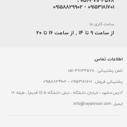
051-۳۷۱۳۴۵۷۸ ،
09153181701 - 09158829902
ساعت کاری ما:
از ساعت 9 تا 14 , از ساعت 16 تا 20
اطلاعات تماس
تلفن پشتیبانی : ۳۷۱۳۴۵۷۸-۰۵۱
پشتیبانی فروش : 09153181701 – 09158829902
آدرس:مشهد ، خیابان دانشگاه , نبش دانشگاه 5 (11 قدیم) , طبقه +1
ایمیل:
info@rayannoor.com