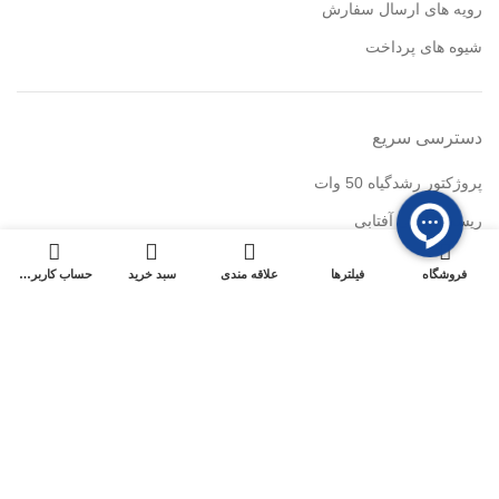
رویه های ارسال سفارش
شیوه های پرداخت
دسترسی سریع
پروژکتور رشدگیاه 50 وات
ریسه شلنگی آفتابی
0
چراغ استخری
فروشگاه
فیلترها
علاقه مندی
سبد خرید
حساب کاربری من
المان نوری سان لایت
وال واشر DMX
قیمت لایت استون
خدمات مشتریان
پیگیری سفارشات