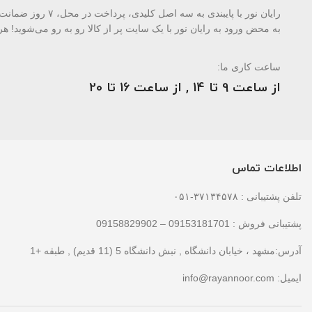
رایان نور با پایبن
به محض ورود به رایان نور با یک سایت پر از کالا رو به رو می‌شوید! هر 
ساعت کاری ما:
از ساعت 9 تا 14 , از ساعت 16 تا 20
اطلاعات تماس
تلفن پشتیبانی : ۳۷۱۳۴۵۷۸-۰۵۱
پشتیبانی فروش : 09153181701 – 09158829902
آدرس:مشهد ، خیابان دانشگاه , نبش دانشگاه 5 (11 قدیم) , طبقه +1
ایمیل:
info@rayannoor.com