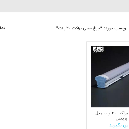
نم
چسب خورده “چراغ خطی براکت ۲۰ وات”
چراغ خطی براکت ۲۰ وات مدل
پردیس
س بگیرید