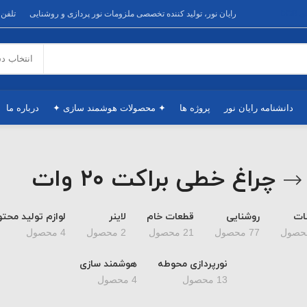
DOB
رایان نور، تولید کننده تخصصی ملزومات نور پردازی و روشنایی
تلفن پشتیبانی : 81701
انتخاب د
دانشنامه رایان نور
پروژه ها
✦ محصولات هوشمند سازی ✦
درباره ما
چراغ خطی براکت ۲۰ وات
نات
روشنایی
قطعات خام
لاینر
لوازم تولید محتو
77 محصول
21 محصول
2 محصول
4 محصول
نورپردازی محوطه
هوشمند سازی
13 محصول
4 محصول