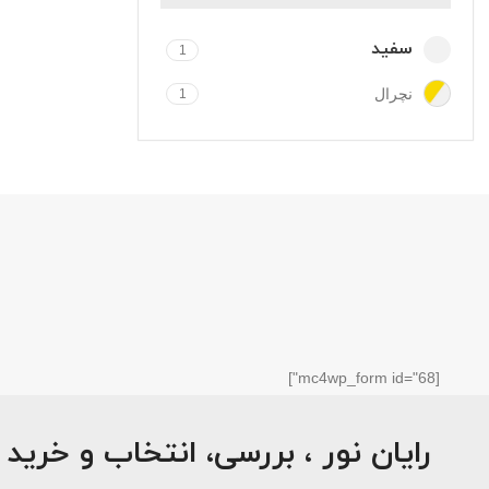
سفید
1
نچرال
1
[mc4wp_form id="68"]
رایان نور ، بررسی، انتخاب و خرید 