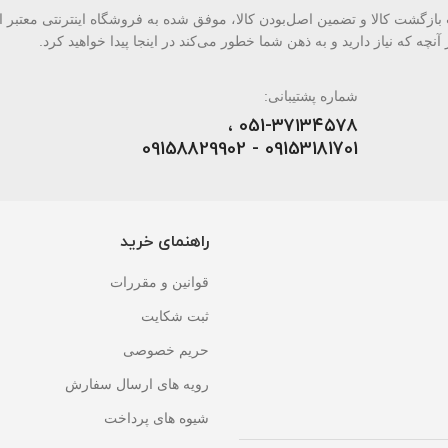
دی به سه اصل کلیدی، پرداخت در محل، ۷ روز ضمانت بازگشت کالا و تضمین اصل‌بودن کالا، موفق شده به فروشگاه اینترنتی
آنچه که نیاز دارید و به ذهن شما خطور می‌کند در اینجا پیدا خواهید کرد.
شماره پشتیبانی:
051-۳۷۱۳۴۵۷۸ ،
09153181701 - 09158829902
راهنمای خرید
قوانین و مقررات
ثبت شکایت
حریم خصوصی
رویه های ارسال سفارش
شیوه های پرداخت