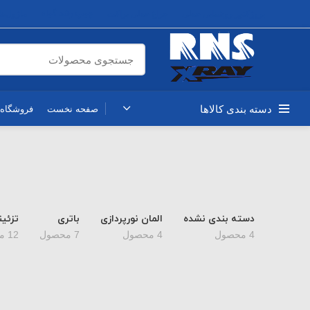
چیپ رشد گیاه
پروژکتور روشنایی خطی
چراغ خطی براکت
ماژول‌های 
دسته بندی کالاها
صفحه نخست
فروشگاه
دسته بندی نشده
المان نورپردازی
باتری
تزئی
4 محصول
4 محصول
7 محصول
12 محصول