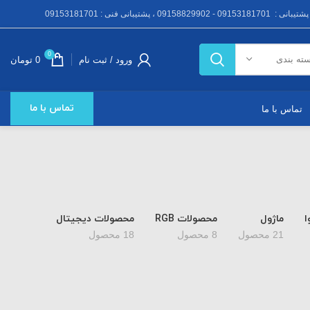
091531 - 09158829902 ، پشتیبانی فنی : 09153181701
0
سته بندی
ورود / ثبت نام
0
تومان
تماس با ما
تماس با ما
ا
ماژول
محصولات RGB
محصولات دیجیتال
21 محصول
8 محصول
18 محصول