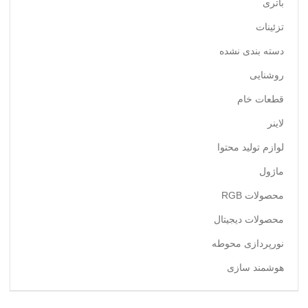
باتری
تزئینات
دسته بندی نشده
روشنایی
قطعات خام
لاینر
لوازم تولید محتوا
ماژول
محصولات RGB
محصولات دیجیتال
نورپردازی محوطه
هوشمند سازی