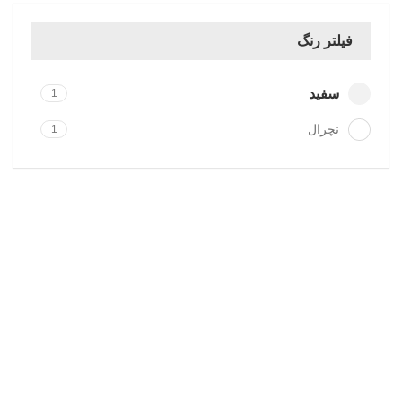
فیلتر رنگ
سفید
1
نچرال
1