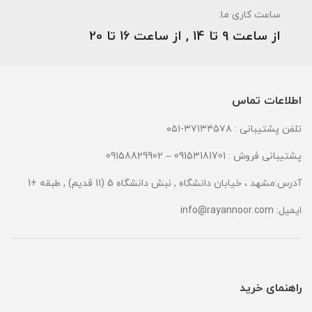
ساعت کاری ما:
از ساعت 9 تا 14 , از ساعت 16 تا 20
اطلاعات تماس
تلفن پشتیبانی : ۳۷۱۳۴۵۷۸-۰۵۱
پشتیبانی فروش : 09153181701 – 09158829902
آدرس:مشهد ، خیابان دانشگاه , نبش دانشگاه 5 (11 قدیم) , طبقه +1
ایمیل:
info@rayannoor.com
راهنمای خرید