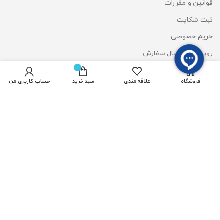
قوانین و مقررات
ثبت شکایت
حریم خصوصی
رویه های ارسال سفارش
0
شیوه های پرداخت
فروشگاه
علاقه مندی
سبد خرید
حساب کاربری من
دسترسی سریع
پروژکتور رشدگیاه 50 وات
ریسه شلنگی آفتابی
چراغ استخری
المان نوری سان لایت
وال واشر DMX
قیمت لایت استون