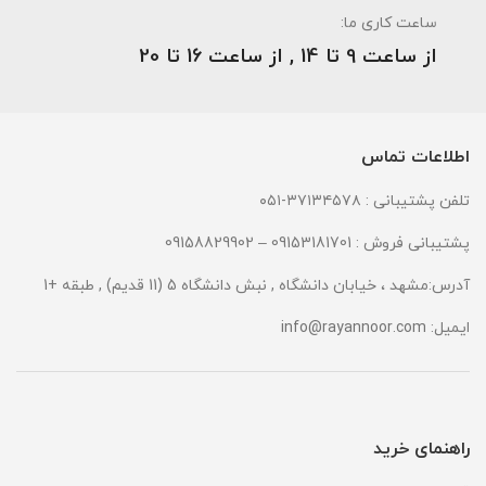
ساعت کاری ما:
از ساعت 9 تا 14 , از ساعت 16 تا 20
اطلاعات تماس
تلفن پشتیبانی : ۳۷۱۳۴۵۷۸-۰۵۱
پشتیبانی فروش : 09153181701 – 09158829902
آدرس:مشهد ، خیابان دانشگاه , نبش دانشگاه 5 (11 قدیم) , طبقه +1
ایمیل:
info@rayannoor.com
راهنمای خرید