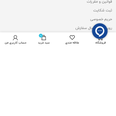
قوانین و مقررات
ثبت شکایت
حریم خصوصی
رویه های ارسال سفارش
0
شیوه های پرداخت
فروشگاه
علاقه مندی
سبد خرید
حساب کاربری من
دسترسی سریع
پروژکتور رشدگیاه 50 وات
ریسه شلنگی آفتابی
چراغ استخری
المان نوری سان لایت
وال واشر DMX
قیمت لایت استون