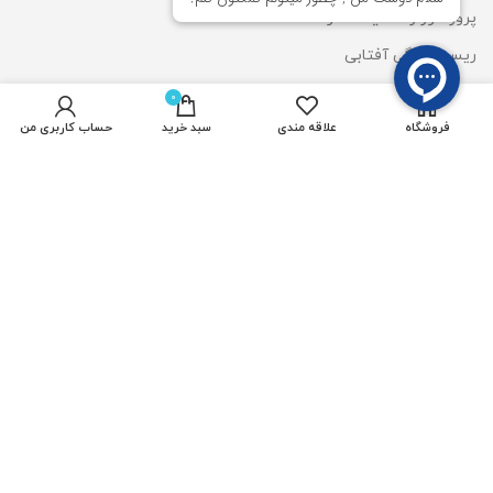
پروژکتور رشدگیاه 50 وات
ریسه شلنگی آفتابی
چراغ استخری
0
فروشگاه
علاقه مندی
سبد خرید
حساب کاربری من
المان نوری سان لایت
وال واشر DMX
قیمت لایت استون
خدمات مشتریان
پیگیری سفارشات
علاقه مندی ها
مقایسه محصولات
حساب کاربری من
سبد خرید