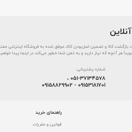
آنلاین
بندی به سه اصل کلیدی، پرداخت در محل، ۷ روز ضمانت بازگشت کالا و تضمین اصل‌بودن کالا، موفق شده به فروشگاه اینترنت
وید! هر آنچه که نیاز دارید و به ذهن شما خطور می‌کند در اینجا پیدا خواهید
شماره پشتیبانی:
051-۳۷۱۳۴۵۷۸ ،
09153181701 - 09158829902
راهنمای خرید
قوانین و مقررات