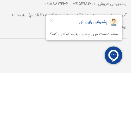
پشتیبانی فروش : 09153181701 – 09158829902
آدرس:مشهد ، خیابان دانشگاه , نبش دانشگاه 5 (11 قدیم) , طبقه +1
ایمیل:
info@rayannoor.com