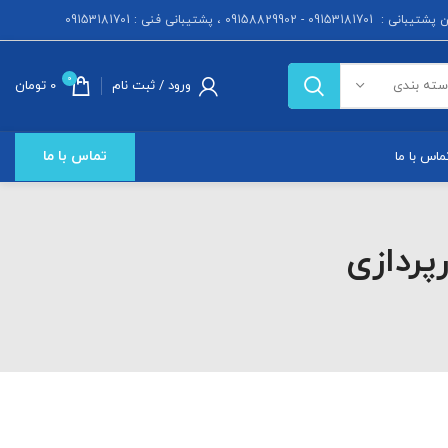
 : 09153181701 - 09158829902 ، پشتیبانی فنی : 09153181701
0
ورود / ثبت نام
0
تومان
سته بندی
تماس با ما
ماس با ما
پردازی