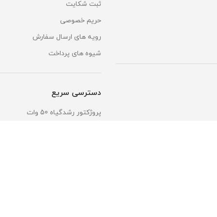
ثبت شکایت
حریم خصوصی
رویه های ارسال سفارش
شیوه های پرداخت
دسترسی سریع
پروژکتور رشدگیاه 50 وات
ریسه شلنگی آفتابی
چراغ استخری
المان نوری سان لایت
وال واشر DMX
قیمت لایت استون