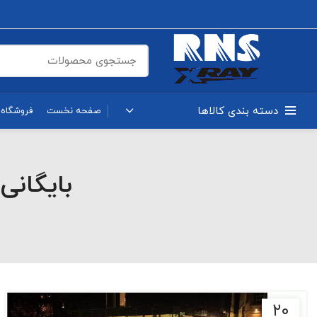
پروژکتور روشنایی خطی
چراغ خطی براکت
چیپ رشد گیاه
ماژول‌های OB
دسته بندی کالاها
صفحه نخست
فروشگاه
بایگانی
۲۰