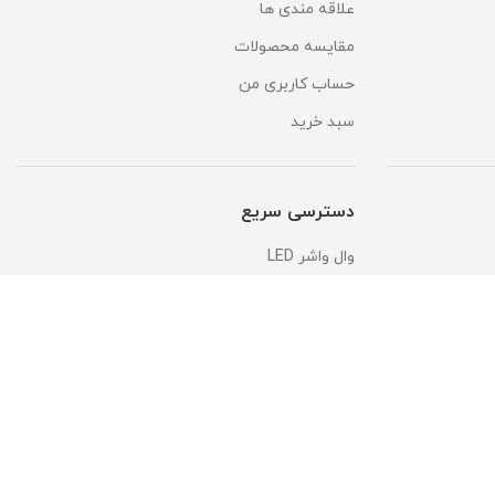
علاقه مندی ها
مقایسه محصولات
حساب کاربری من
سبد خرید
دسترسی سریع
وال واشر LED
پنل مون لایت
ماژول Dob
چیپ رشد گیاه
چراغ خطی روکار
خمیرسیلیکون کیلویی