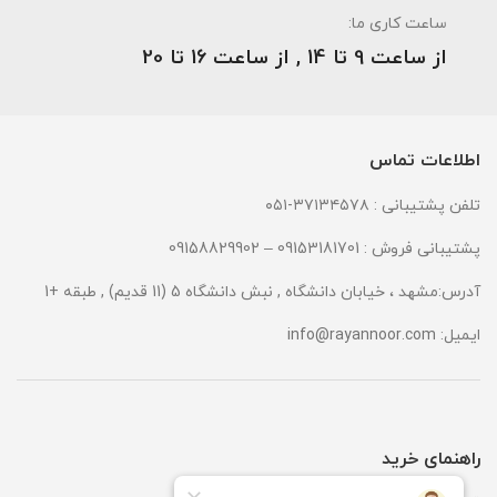
ساعت کاری ما:
از ساعت 9 تا 14 , از ساعت 16 تا 20
اطلاعات تماس
تلفن پشتیبانی : ۳۷۱۳۴۵۷۸-۰۵۱
پشتیبانی فروش : 09153181701 – 09158829902
آدرس:مشهد ، خیابان دانشگاه , نبش دانشگاه 5 (11 قدیم) , طبقه +1
ایمیل:
info@rayannoor.com
راهنمای خرید