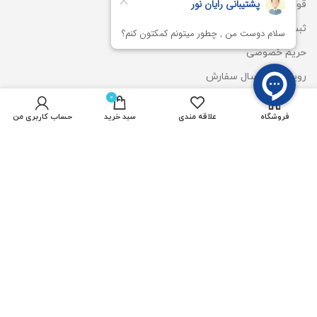
قوانین و مقررات
ثبت شکایت
حریم خصوصی
رویه های ارسال سفارش
0
شیوه های پرداخت
فروشگاه
علاقه مندی
سبد خرید
حساب کاربری من
دسترسی سریع
پروژکتور رشدگیاه 50 وات
ریسه شلنگی آفتابی
چراغ استخری
المان نوری سان لایت
وال واشر DMX
قیمت لایت استون