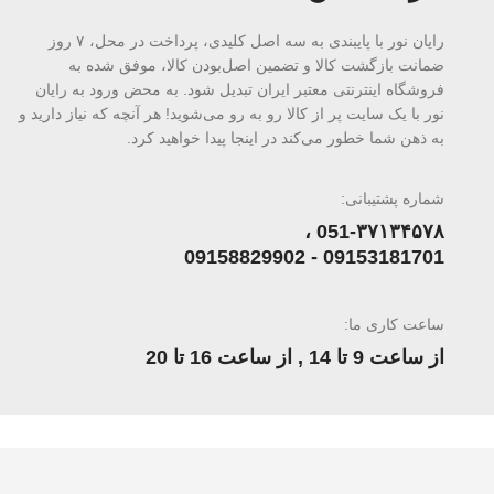
رایان نور با پایبندی به سه اصل کلیدی، پرداخت در محل، ۷ روز
ضمانت بازگشت کالا و تضمین اصل‌بودن کالا، موفق شده به
فروشگاه اینترنتی معتبر ایران تبدیل شود. به محض ورود به رایان
نور با یک سایت پر از کالا رو به رو می‌شوید! هر آنچه که نیاز دارید و
به ذهن شما خطور می‌کند در اینجا پیدا خواهید کرد.
شماره پشتیبانی:
051-۳۷۱۳۴۵۷۸ ،
09153181701 - 09158829902
ساعت کاری ما:
از ساعت 9 تا 14 , از ساعت 16 تا 20