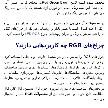
مخفف شده کلمه لاتین Red-Green-Blueبه معنای قرمز- سبز- آبی
می‌باشند. این سه رنگ اصلی در نورپردازی هستند که با همین سه رنگ
می‌توان 16 میلیون رنگ را تولید کرد.
در
محصولات آر جی بی
شما می‌توانید سرعت نور، میزان روشنایی و
رنگ را خود کنترل کنید. با تغییر ولتاژ و روشنایی هر یک از چراغ‌های LED
به راحتی می‌توان رنگ و میزان روشنایی چراغ LED RGB را تنظیم کرد.
چراغ‌های RGB چه کاربردهایی دارند؟
چراغ‌های RGB را می‌توان در هر محیط خارجی و داخلی استفاده کرد.
برخی از کاربردهای نورپردازی با (آر.جی.بی) شامل فضاهای سبز،
پارک‌ها، خیابان‌ها، بلوارها، فروشگاه‌ها، استخرها، نمای بیرونی ساختمان،
ویترین مغازه‌ها، نمایشگاه‌ها، تئاترها، کنسرت‌ها، نورپردازی تبلیغاتی یا
بنرها، باشگاه‌ها، تالارها، ساختمان‌ها، مراکز تجاری و تفریحی، هتل‌ها،
رستوران‌ها، باغ‌ها ویلاها و. . . می‌شود.
در بخش‌های ساختمان‌های مدرن امروزی چون اتاق نشیمن، اتاق کار، اتاق
مطالعه، اتاق خواب و آشپزخانه نیز از
محصولات RGB
بسیار استقبال
می‌شود.