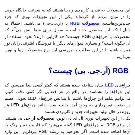
این محصولات به قدری کاربردی و زیبا هستند که به سرعت جایگاه خوبی
را در میان مردم باز کرده‌اند. یکی از این تجهیزات نوری که جزء
جدیدترین‌هاست،
محصولات RGB
یا (آر.بی.جی) می‌باشند. احتمالا به
دلیل اینکه این محصول جدید است، سوال برای شما پیش می‌آید که
محصولات یا چراغ‌های RGB چیست؟ چه کارایی دارند؟ نحوه استفاده از
آن چگونه است؟ و بسیاری سوال‌های دیگر! با فروشگاه اینترنتی رایان نور
همراه باشید تا در این مطلب به بررسی این نوع محصولات زیبا و نوین
بپردازیم.
RGB (آر.جی. بی) چیست؟
چراغ‌های
LED
چنان شناخته شده هستند که کمتر کسی پیدا می‌‍‌شود که
این چراغ‌ها را نشناسد. در واقع در هر فضایی اگر کمی دقت کنیم،
می‌توانیم شاهد این چراغ‌ها باشیم. با پیدایش چراغ‌های LED تحولی عظیم
در صنعت نورپردازی به وجود آمد. جالب است بدانید چراغ‌های LED هر
روزه در حال تولید تجهیزات جدید و کاربردی هستند.
یکی از این تجهیزات نوری ال ای دی نوین،
محصولات آر جی بی
هستند.
در واقع RGB به چراغ‌های LED گفته می‌شود که قابلیت تغییر رنگ به
آن‌ها اضافه شده است. اگر بخواهیم به ریشه RGB بپردازیم، این واژه