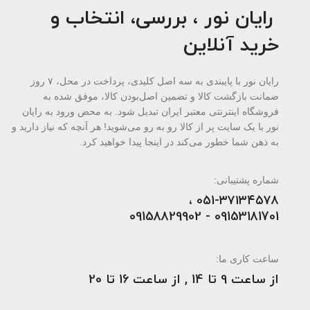
رایان نور ، بررسی، انتخاب و
خرید آنلاین
رایان نور با پایبندی به سه اصل کلیدی، پرداخت در محل، ۷ روز
ضمانت بازگشت کالا و تضمین اصل‌بودن کالا، موفق شده به
فروشگاه اینترنتی معتبر ایران تبدیل شود. به محض ورود به رایان
نور با یک سایت پر از کالا رو به رو می‌شوید! هر آنچه که نیاز دارید و
به ذهن شما خطور می‌کند در اینجا پیدا خواهید کرد.
شماره پشتیبانی:
051-۳۷۱۳۴۵۷۸ ،
09153181701 - 09158829902
ساعت کاری ما:
از ساعت 9 تا 14 , از ساعت 16 تا 20