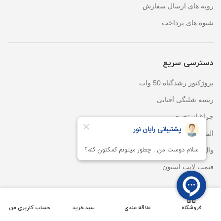
رویه های ارسال سفارش
شیوه های پرداخت
دسترسی سریع
پروژکتور رشدگیاه 50 وات
ریسه شلنگی آفتابی
چراغ استخری
المان نوری سان لایت
وال واشر DMX
قیمت لایت استون
خدمات مشتریان
فروشگاه
علاقه مندی
سبد خرید
حساب کاربری من
پیگیری سفارشات