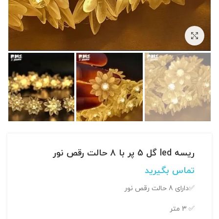
بزرگنمایی تصویر
ریسه led گل 5 پر با 8 حالت رقص نور
تماس بگیرید
✅دارای 8 حالت رقص نور
✅ 3 متر