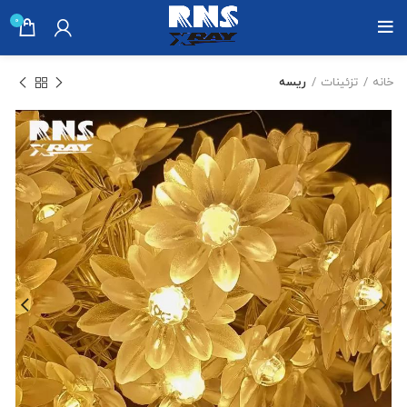
0
خانه
تزئینات
ریسه