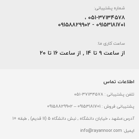
شماره پشتیبانی:
051-۳۷۱۳۴۵۷۸ ،
09153181701 - 09158829902
ساعت کاری ما:
از ساعت 9 تا 14 , از ساعت 16 تا 20
اطلاعات تماس
تلفن پشتیبانی : ۳۷۱۳۴۵۷۸-۰۵۱
پشتیبانی فروش : 09153181701 – 09158829902
آدرس:مشهد ، خیابان دانشگاه , نبش دانشگاه 5 (11 قدیم) , طبقه +1
ایمیل:
info@rayannoor.com