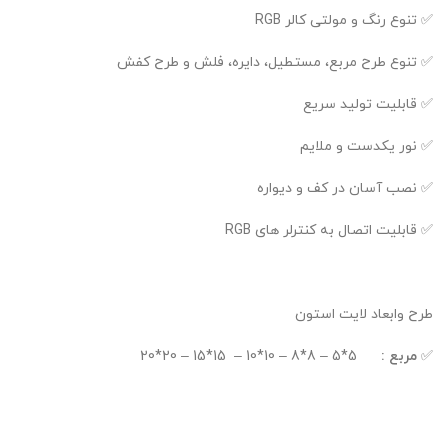
✅ تنوع رنگ و مولتی کالر RGB
✅ تنوع طرح مربع، مستطیل، دایره، فلش و طرح کفش
✅ قابلیت تولید سریع
✅ نور یکدست و ملایم
✅ نصب آسان در کف و دیواره
✅ قابلیت اتصال به کنترلر های RGB
طرح وابعاد لایت استون
✅
مربع :
5*5 – 8*8 – 10*10 – 15*15 – 20*20