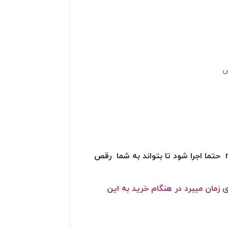
ش
این نوع سنگ نورانی باید همراه کنترلر rgb حتما اجرا شود تا بتواند به شما رقص
محصول بین 4 تا 5 روز کاری زمان میبرد در هنگام خرید به این