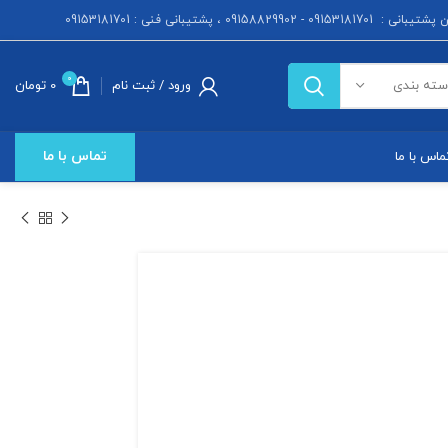
 : 09153181701 - 09158829902 ، پشتیبانی فنی : 09153181701
0
ورود / ثبت نام
0
تومان
سته بندی
تماس با ما
ماس با ما