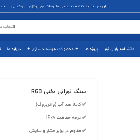
D
رایان نور، تولید کننده تخصصی ملزومات نور پردازی و روشنایی
تلفن پشتیبانی
انتخاب د
دانشنامه رایان نور
پروژه ها
✦ محصولات هوشمند سازی ✦
درباره ما
ت
سنگ نورانی دفنی RGB
✅ کاملا ضد آب (واترپروف)
✅ درجه حفاظت IP68
✅ مقاوم در برابر فشار و سایش