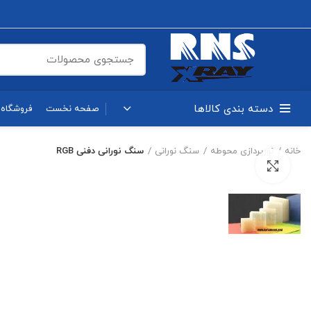
پروژکتور روشنایی خطی
چراغ خطی براکت
چیپ رشد گیاه
ماژول‌های OB
دسته بندی کالاها
صفحه نخست
فروشگاه
خانه
نورپردازی محوطه
سنگ نورانی
سنگ نورانی دفنی RGB
بزرگنمایی تصویر