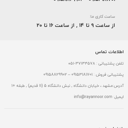
ساعت کاری ما:
از ساعت 9 تا 14 , از ساعت 16 تا 20
اطلاعات تماس
تلفن پشتیبانی : ۳۷۱۳۴۵۷۸-۰۵۱
پشتیبانی فروش : 09153181701 – 09158829902
آدرس:مشهد ، خیابان دانشگاه , نبش دانشگاه 5 (11 قدیم) , طبقه +1
ایمیل:
info@rayannoor.com