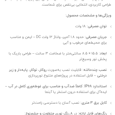
طراحی کاربردی، انتخابی بی‌نقص برای شماست.
ویژگی‌ها و مشخصات محصول:
توان مصرفی:
۱۸ وات
جریان مصرفی:
حدود ۱.۸ آمپر، ولتاژ ۱۲ ولت DC – ایمن و مناسب
برای محیط‌های مرطوب و آبی
ابعاد:
۱۵.۵ × ۸.۵ سانتی‌متر با ضخامت ۳ سانت – طراحی باریک با
پخش نور وسیع‌تر
نصب چندحالته:
قابلیت نصب به‌صورت
روکار، توکار، پایه‌دار و زیر
درختی
– قابل استفاده در پروژه‌های متنوع نورپردازی
استاندارد IP68:
کاملاً ضدآب و مناسب برای غوطه‌وری کامل در آب
–
ایده‌آل برای استفاده درون استخر یا آبنما
کابل برق ۳ متری:
نصب آسان با دسترسی راحت‌تر
رنگ‌های قابل ارائه:
در
۸ رنگ نوری متفاوت و چشم‌نواز
: