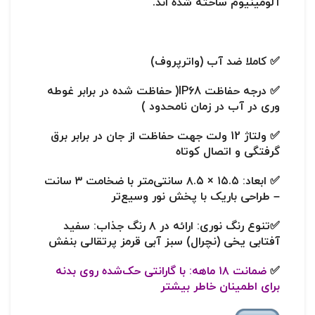
آلومینیوم ساخته شده اند.
✅ کاملا ضد آب (واترپروف)
✅ درجه حفاظت IP68( حفاظت شده در برابر غوطه
وری در آب در زمان نامحدود )
✅ ولتاژ 12 ولت جهت حفاظت از جان در برابر برق
گرفتگی و اتصال کوتاه
✅
ابعاد:
۱۵.۵ × ۸.۵ سانتی‌متر با ضخامت ۳ سانت
– طراحی باریک با پخش نور وسیع‌تر
✅تنوع رنگ نوری: ارائه در ۸ رنگ جذاب: سفید
آفتابی یخی (نچرال) سبز آبی قرمز پرتقالی بنفش
✅
ضمانت ۱۸ ماهه:
با
گارانتی حک‌شده روی بدنه
برای اطمینان خاطر بیشتر