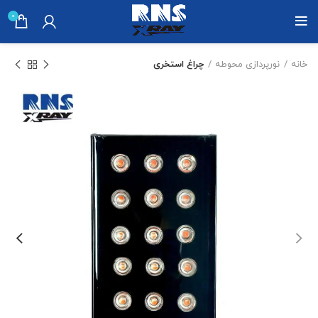
0
خانه
نورپردازی محوطه
چراغ استخری