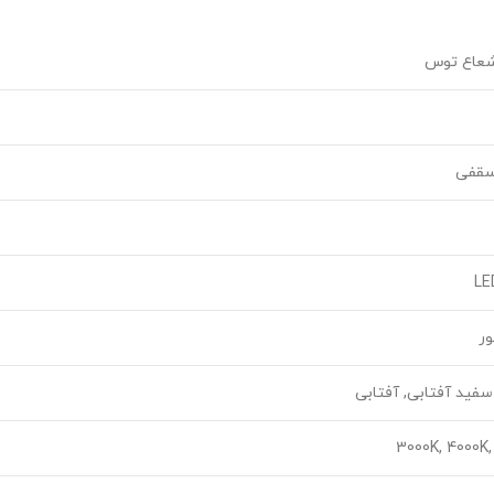
عاع توس
 سقفی
LE
ر
فید آفتابی, آفتابی
3000K, 4000K,