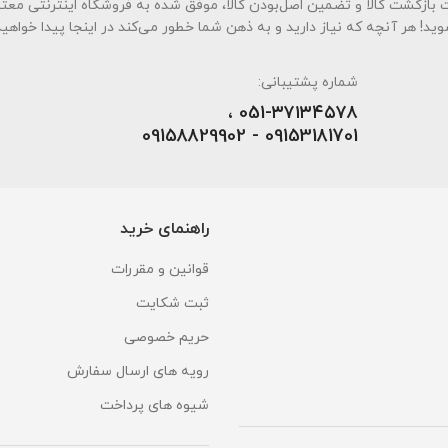
بندی به سه اصل کلیدی، پرداخت در محل، ۷ روز ضمانت بازگشت کالا و تضمین اصل‌بودن کالا، موفق شده به فروشگاه اینترنت
وید! هر آنچه که نیاز دارید و به ذهن شما خطور می‌کند در اینجا پیدا خواهید
شماره پشتیبانی:
051-۳۷۱۳۴۵۷۸ ،
09153181701 - 09158829902
راهنمای خرید
قوانین و مقررات
ثبت شکایت
حریم خصوصی
رویه های ارسال سفارش
شیوه های پرداخت