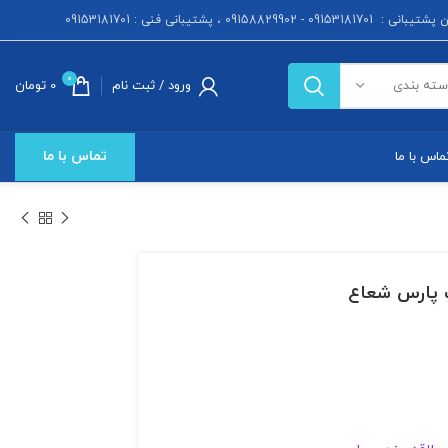
 : 09153181701 - 09158829902 ، پشتیبانی فنی : 09153181701
0
ورود / ثبت نام
0
تومان
سته بندی
تماس با ما
ماس با ما