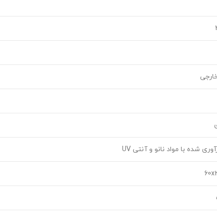
خارجی
ی
60