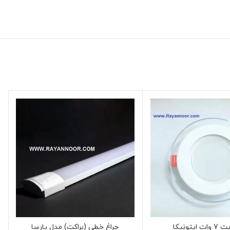
پنل لایت 7 وات اپتونیکا
چراغ خطی (براکت) مدل پارسا