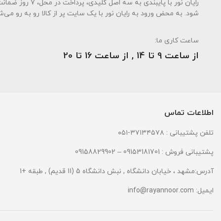
رایان نور با پای
شود. به محض ورود به رایان نور با یک سایت پر از کالا رو به رو می‌ش
ساعت کاری ما:
از ساعت 9 تا 14 , از ساعت 16 تا 20
اطلاعات تماس
تلفن پشتیبانی : ۳۷۱۳۴۵۷۸-۰۵۱
پشتیبانی فروش : 09153181701 – 09158829902
آدرس:مشهد ، خیابان دانشگاه , نبش دانشگاه 5 (11 قدیم) , طبقه +1
ایمیل:
info@rayannoor.com