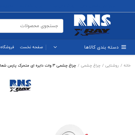
پروژکتور روشنایی خطی
چراغ خطی براکت
چیپ رشد گیاه
ماژول‌های OB
دسته بندی کالاها
صفحه نخست
فروشگاه
خانه
روشنایی
چراغ چشمی
چراغ چشمی ۳ وات دایره ای متحرک پارس شعاع