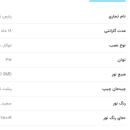
نام تجاری
پارس ش
مدت گارانتی
18 ماه
نوع نصب
توکار,
توان
3w
منبع نور
D SMD
چیدمان چیپ
پشت نو
رنگ نور
سفید, س
دمای رنگ نور
 6500K