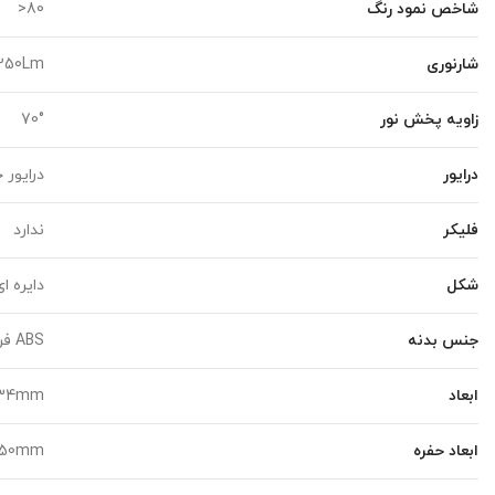
شاخص نمود رنگ
80<
شارنوری
250Lm
زاویه پخش نور
70°
درایور
درایور 
فلیکر
ندارد
شکل
دایره ا
جنس بدنه
ABS فرآوری شده با مواد نانو و آنتی UV
ابعاد
x34mm
ابعاد حفره
50mm