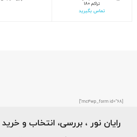
تراکم 180
تماس بگیرید
[mc4wp_form id="68"]
رایان نور ، بررسی، انتخاب و خرید 