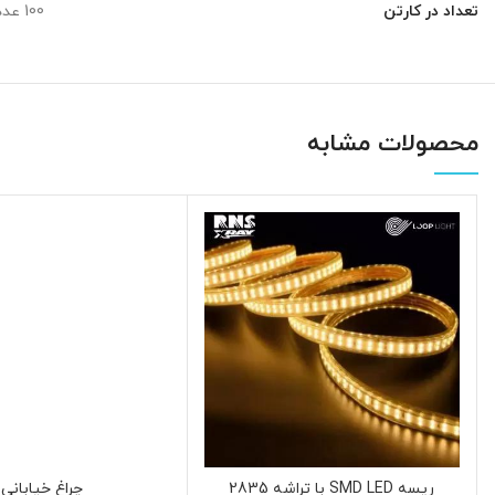
تعداد در کارتن
100 عدد
محصولات مشابه
ریسه SMD LED با تراشه 2835
چراغ خیابانی