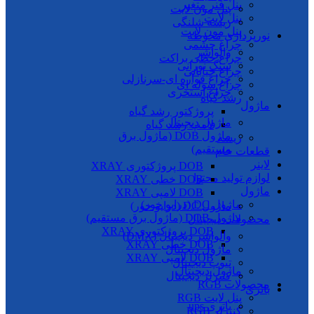
پنل فنر متغیر
پنل مون لایت
پنل لایت
ریسه شلنگی
پنل مون لایت
نورپردازی محوطه
چراغ چشمی
والواشر
چراغ خطی براکت
سنگ نورانی
چراغ خیابانی
چراغ فواره ای-سرنازلی
چراغ سوله ای
چراغ استخری
رشد گیاه
ماژول
پروژکتور رشد گیاه
ماژول دیجیتال
لامپ رشد گیاه
ماژول DOB (ماژول برق
ریسه
مستقیم)
قطعات خام
لاینر
DOB پروژکتوری XRAY
لوازم تولید محتوا
DOB خطی XRAY
ماژول
DOB لامپی XRAY
ماژول DC (درایو خور)
ماژول DC (درایو خور)
ماژول DOB (ماژول برق مستقیم)
محصولات دیجیتال
DOB پروژکتوری XRAY
والواشر دیجیتال (DMX)
DOB خطی XRAY
ماژول دیجیتال
DOB لامپی XRAY
تیوپ دیجیتال
ماژول دیجیتال
کنترلر دیجیتال
محصولات RGB
باتری
پنل لایت RGB
باتری ups
کنترلر RGB