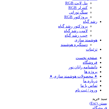
پنل لایت RGB
کنترلر RGB
سنگ نورانی
پروژکتور RGB
رشد گیاه
پروژکتور رشد گیاه
لامپ رشد گیاه
چیپ رشد گیاه
هوشمند سازی
دستگیره هوشمند
تزئینات
صفحه نخست
فروشگاه
دانشنامه رایان نور
پروژه ها
✦ محصولات هوشمند سازی ✦
درباره ما
تماس با ما
ورود / ثبت نام
سبد خرید
بستن (Esc)
فروشگاه