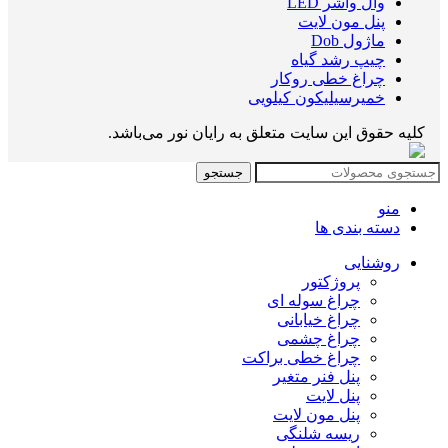
وال واشر LED
پنل مون لایت
ماژول Dob
چیپ رشد گیاه
چراغ خطی روکار
خمیرسیلیکون کیلویی
کلیه حقوق این سایت متعلق به رایان نور می‌باشد.
جستجو
منو
دسته بندی ها
روشنایی
پروژکتور
چراغ سوله ای
چراغ خیابانی
چراغ چشمی
چراغ خطی براکت
پنل فنر متغیر
پنل لایت
پنل مون لایت
ریسه شلنگی