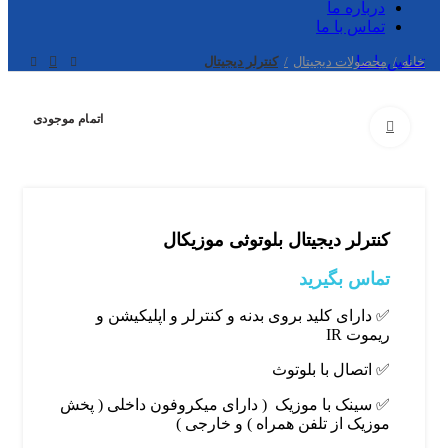
درباره ما
تماس با ما
تماس با ما
خانه
محصولات دیجیتال
کنترلر دیجیتال
اتمام موجودی
بزرگنمایی تصویر
کنترلر دیجیتال بلوتوثی موزیکال
تماس بگیرید
✅ دارای کلید بروی بدنه و کنترلر و اپلیکیشن و
ریموت IR
✅ اتصال با بلوتوث
✅ سینک با موزیک ( دارای میکروفون داخلی ( پخش
موزیک از تلفن همراه ) و خارجی )