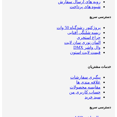
رویه های ارسال سفارش
شیوه های پرداخت
دسترسی سریع
پروژکتور رشدگیاه 50 وات
ریسه شلنگی آفتابی
چراغ استخری
المان نوری سان لایت
وال واشر DMX
قیمت لایت استون
خدمات مشتریان
پیگیری سفارشات
علاقه مندی ها
مقایسه محصولات
حساب کاربری من
سبد خرید
دسترسی سریع