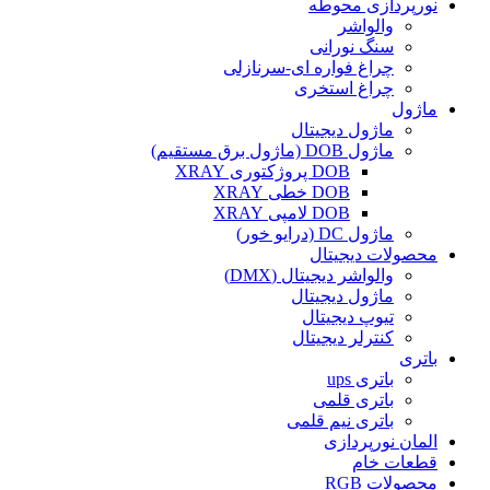
نورپردازی محوطه
والواشر
سنگ نورانی
چراغ فواره ای-سرنازلی
چراغ استخری
ماژول
ماژول دیجیتال
ماژول DOB (ماژول برق مستقیم)
DOB پروژکتوری XRAY
DOB خطی XRAY
DOB لامپی XRAY
ماژول DC (درایو خور)
محصولات دیجیتال
والواشر دیجیتال (DMX)
ماژول دیجیتال
تیوپ دیجیتال
کنترلر دیجیتال
باتری
باتری ups
باتری قلمی
باتری نیم قلمی
المان نورپردازی
قطعات خام
محصولات RGB