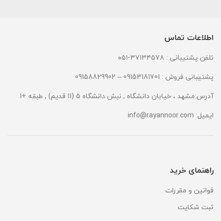
اطلاعات تماس
تلفن پشتیبانی : ۳۷۱۳۴۵۷۸-۰۵۱
پشتیبانی فروش : 09153181701 – 09158829902
آدرس:مشهد ، خیابان دانشگاه , نبش دانشگاه 5 (11 قدیم) , طبقه +1
ایمیل:
info@rayannoor.com
راهنمای خرید
قوانین و مقررات
ثبت شکایت