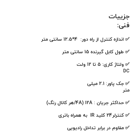
جزییات
فنی:
✅ اندازه کنترل از راه دور: 4*12.5 سانتی متر
✅ طول کابل گیرنده 15 سانتی متر
✅ ولتاژ کاری: 5 تا 12 ولت
DC
✅ جک پاور: 2.1 میلی
متر
✅ حداکثر جریان : 12A (4A/هر کانال رنگ)
✅ کنترلر24 کلید IR به همراه باتری
✅ مقاوم در برابر تداخل رادیویی