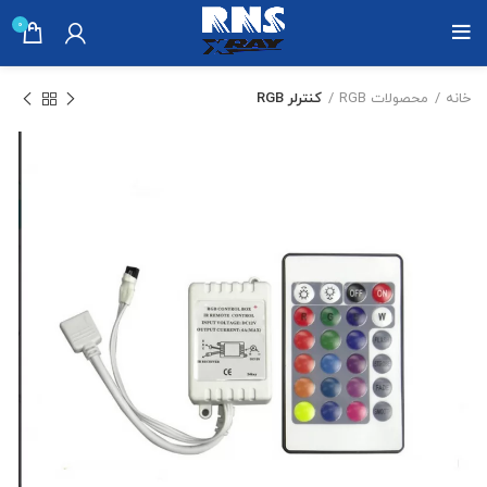
0
خانه
محصولات RGB
کنترلر RGB