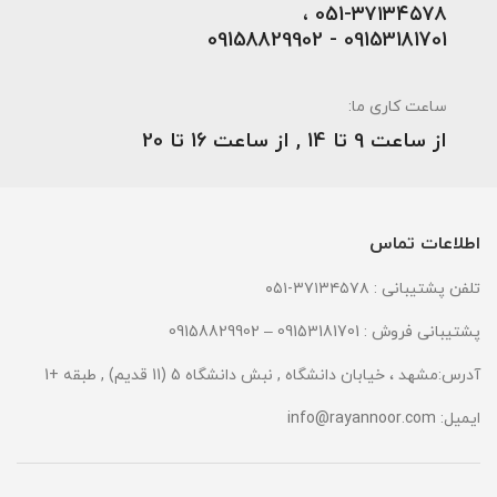
051-۳۷۱۳۴۵۷۸ ،
09153181701 - 09158829902
ساعت کاری ما:
از ساعت 9 تا 14 , از ساعت 16 تا 20
اطلاعات تماس
تلفن پشتیبانی : ۳۷۱۳۴۵۷۸-۰۵۱
پشتیبانی فروش : 09153181701 – 09158829902
آدرس:مشهد ، خیابان دانشگاه , نبش دانشگاه 5 (11 قدیم) , طبقه +1
ایمیل:
info@rayannoor.com