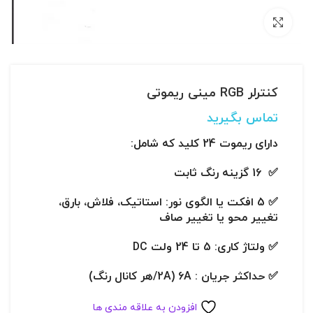
بزرگنمایی تصویر
کنترلر RGB مینی ریموتی
تماس بگیرید
دارای ریموت 24 کلید که
شامل:
✅ 16 گزینه رنگ ثابت
✅ 5 افکت یا الگوی نور: استاتیک، فلاش، بارق،
تغییر محو یا تغییر صاف
✅ ولتاژ کاری: 5 تا 24 ولت DC
✅ حداکثر جریان : 6A (2A/هر کانال رنگ)
افزودن به علاقه مندی ها