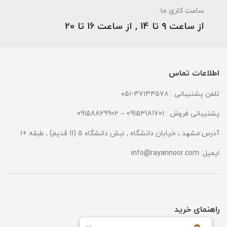
ساعت کاری ما:
از ساعت 9 تا 14 , از ساعت 16 تا 20
اطلاعات تماس
تلفن پشتیبانی : ۳۷۱۳۴۵۷۸-۰۵۱
پشتیبانی فروش : 09153181701 – 09158829902
آدرس:مشهد ، خیابان دانشگاه , نبش دانشگاه 5 (11 قدیم) , طبقه +1
ایمیل:
info@rayannoor.com
راهنمای خرید