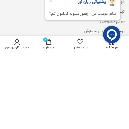
قوانین و مقررات
ثبت شکایت
حریم خصوصی
رویه های ارسال سفارش
0
شیوه های پرداخت
فروشگاه
علاقه مندی
سبد خرید
حساب کاربری من
دسترسی سریع
پروژکتور رشدگیاه 50 وات
ریسه شلنگی آفتابی
چراغ استخری
المان نوری سان لایت
وال واشر DMX
قیمت لایت استون