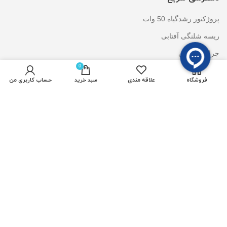
پروژکتور رشدگیاه 50 وات
ریسه شلنگی آفتابی
چراغ استخری
0
المان نوری سان لایت
فروشگاه
علاقه مندی
سبد خرید
حساب کاربری من
وال واشر DMX
قیمت لایت استون
خدمات مشتریان
پیگیری سفارشات
علاقه مندی ها
مقایسه محصولات
حساب کاربری من
سبد خرید