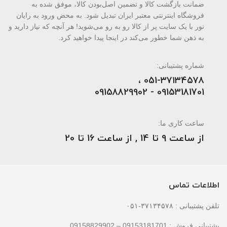
ضمانت بازگشت کالا و تضمین اصل‌بودن کالا، موفق شده به
فروشگاه اینترنتی معتبر ایران تبدیل شود. به محض ورود به رایان
نور با یک سایت پر از کالا رو به رو می‌شوید! هر آنچه که نیاز دارید و
به ذهن شما خطور می‌کند در اینجا پیدا خواهید کرد.
شماره پشتیبانی:
051-۳۷۱۳۴۵۷۸ ،
09153181701 - 09158829902
ساعت کاری ما:
از ساعت 9 تا 14 , از ساعت 16 تا 20
اطلاعات تماس
تلفن پشتیبانی : ۳۷۱۳۴۵۷۸-۰۵۱
پشتیبانی فروش : 09153181701 – 09158829902